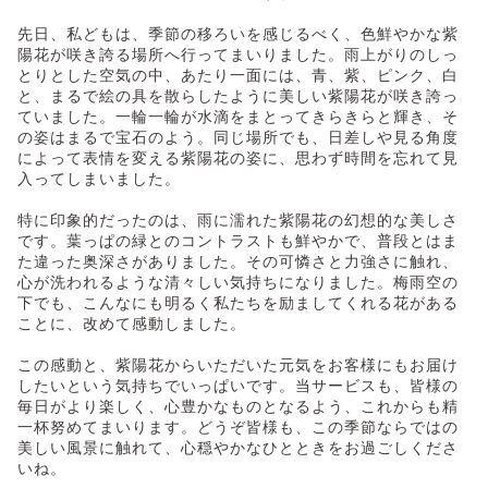
先日、私どもは、季節の移ろいを感じるべく、色鮮やかな紫
陽花が咲き誇る場所へ行ってまいりました。雨上がりのしっ
とりとした空気の中、あたり一面には、青、紫、ピンク、白
と、まるで絵の具を散らしたように美しい紫陽花が咲き誇っ
ていました。一輪一輪が水滴をまとってきらきらと輝き、そ
の姿はまるで宝石のよう。同じ場所でも、日差しや見る角度
によって表情を変える紫陽花の姿に、思わず時間を忘れて見
入ってしまいました。
特に印象的だったのは、雨に濡れた紫陽花の幻想的な美しさ
です。葉っぱの緑とのコントラストも鮮やかで、普段とはま
た違った奥深さがありました。その可憐さと力強さに触れ、
心が洗われるような清々しい気持ちになりました。梅雨空の
下でも、こんなにも明るく私たちを励ましてくれる花がある
ことに、改めて感動しました。
この感動と、紫陽花からいただいた元気をお客様にもお届け
したいという気持ちでいっぱいです。当サービスも、皆様の
毎日がより楽しく、心豊かなものとなるよう、これからも精
一杯努めてまいります。どうぞ皆様も、この季節ならではの
美しい風景に触れて、心穏やかなひとときをお過ごしくださ
いね。